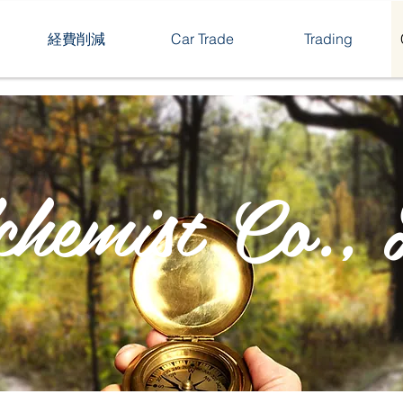
経費削減
Car Trade
Trading
hemist Co., 